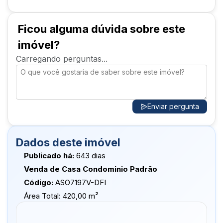
- Despensa externa e interna
- Área de serviço
- Garagem para 03 carros,
Ficou alguma dúvida sobre este
Corredores,
imóvel?
Carregando perguntas...
Enviar pergunta
Dados deste imóvel
Publicado há:
643 dias
Venda de Casa Condominio Padrão
Código:
ASO7197V-DFI
Área Total:
420,00 m²