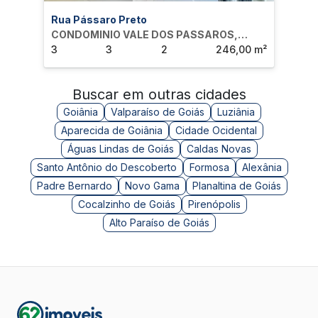
Rua Pássaro Preto
CONDOMINIO VALE DOS PASSAROS,
CON
ANAPOLIS
3
3
2
246,00 m²
ANA
3
Buscar em outras cidades
Goiânia
Valparaíso de Goiás
Luziânia
Aparecida de Goiânia
Cidade Ocidental
Águas Lindas de Goiás
Caldas Novas
Santo Antônio do Descoberto
Formosa
Alexânia
Padre Bernardo
Novo Gama
Planaltina de Goiás
Cocalzinho de Goiás
Pirenópolis
Alto Paraíso de Goiás