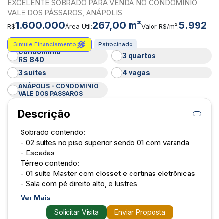
EXCELENTE SOBRADO PARA VENDA NO CONDOMÍNIO
VALE DOS PÁSSAROS, ANÁPOLIS
1.600.000
267,00 m²
5.992
R$
Área Útil:
Valor R$/m²:
Simule Financiamento
Patrocinado
Condomínio
3 quartos
R$ 840
3 suítes
4 vagas
ANÁPOLIS - CONDOMINIO
VALE DOS PASSAROS
Descrição
Sobrado contendo:
- 02 suítes no piso superior sendo 01 com varanda
- Escadas
Térreo contendo:
- 01 suíte Master com closset e cortinas eletrônicas
- Sala com pé direito alto, e lustres
- Cozinha com armários planejados fogão cooktop
Ver Mais
- Área gourmet com churrasqueira
Solicitar Visita
Enviar Proposta
- 01 banheiro social na area externa