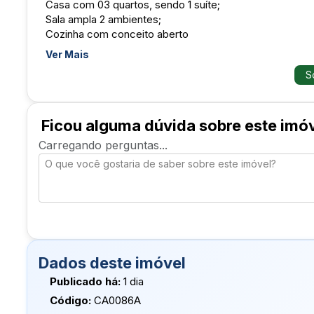
Casa com 03 quartos, sendo 1 suíte;
Sala ampla 2 ambientes;
Cozinha com conceito aberto
02 banheiros sociais;
Ver Mais
01 lavabo;
So
Área de serviço com deposito;
Área gourmet;
Garagem para até 02 carros;
Condomínio com campo de futebol society, quadra de tên
Ficou alguma dúvida sobre este imó
de convivência, guarita e segurança com 24 horas.
Carregando perguntas...
Não perca essa oportunidade, ligue agora e agende sua 
Roselene Maia CRECI 24.663 e Natanael Araújo CRECI/
Cel/WhatsApp
Ligue Agora
Dados deste imóvel
Publicado há:
1 dia
Código:
CA0086A