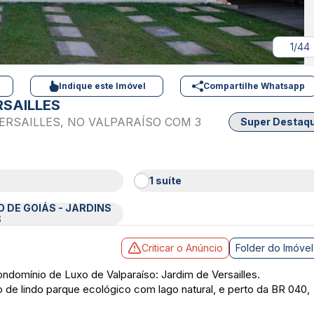
1/44
Indique este Imóvel
Compartilhe Whatsapp
RSAILLES
ERSAILLES, NO VALPARAÍSO COM 3
Super Destaq
4
1 suíte
 DE GOIÁS - JARDINS
S
Criticar o Anúncio
Folder do Imóvel
ndomínio de Luxo de Valparaíso: Jardim de Versailles.
 de lindo parque ecológico com lago natural, e perto da BR 040,