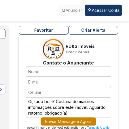
Anunciar
Acessar Conta
Favoritar
Criar Alerta
RD&S Imóveis
Creci: 24663
Contate o Anunciante
Enviar Mensagem Agora
Ao confirmar o envio, você está aceitando o
Termo de Uso do