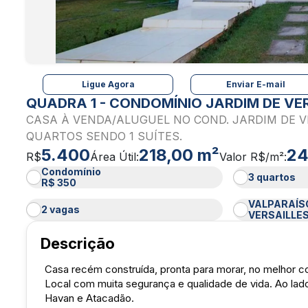
Ligue Agora
Enviar E-mail
QUADRA 1 - CONDOMÍNIO JARDIM DE VE
CASA À VENDA/ALUGUEL NO COND. JARDIM DE V
QUARTOS SENDO 1 SUÍTES.
5.400
218,00 m²
2
R$
Área Útil:
Valor R$/m²:
Condomínio
3 quartos
R$ 350
VALPARAÍSO
2 vagas
VERSAILLE
Descrição
Casa recém construída, pronta para morar, no melhor co
Local com muita segurança e qualidade de vida. Ao lado
Havan e Atacadão.