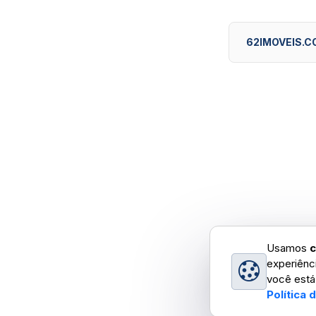
62IMOVEIS.C
Usamos
c
experiênc
você está
Política 