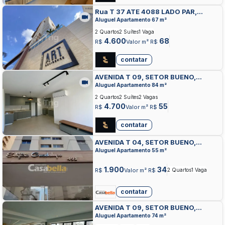
Rua T 37 ATE 4088 LADO PAR,
SETOR BUENO, GOIANIA
Aluguel Apartamento 67 m²
2 Quartos
2 Suítes
1 Vaga
4.600
68
R$
Valor m² R$
contatar
AVENIDA T 09, SETOR BUENO,
GOIANIA
Aluguel Apartamento 84 m²
2 Quartos
2 Suítes
2 Vagas
4.700
55
R$
Valor m² R$
contatar
AVENIDA T 04, SETOR BUENO,
GOIANIA
Aluguel Apartamento 55 m²
1.900
34
R$
Valor m² R$
2 Quartos
1 Vaga
contatar
AVENIDA T 09, SETOR BUENO,
GOIANIA
Aluguel Apartamento 74 m²