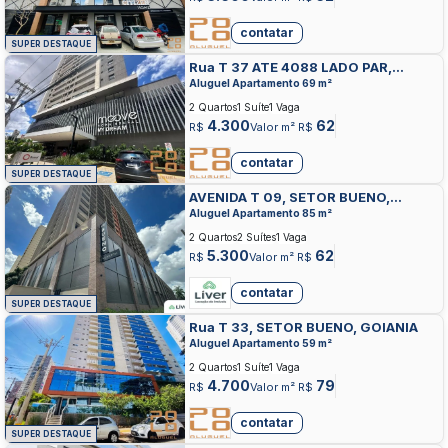
contatar
SUPER DESTAQUE
Rua T 37 ATE 4088 LADO PAR,
SETOR BUENO, GOIANIA
Aluguel Apartamento 69 m²
2 Quartos
1 Suíte
1 Vaga
4.300
62
R$
Valor m² R$
contatar
SUPER DESTAQUE
AVENIDA T 09, SETOR BUENO,
GOIANIA
Aluguel Apartamento 85 m²
2 Quartos
2 Suítes
1 Vaga
5.300
62
R$
Valor m² R$
contatar
SUPER DESTAQUE
Rua T 33, SETOR BUENO, GOIANIA
Aluguel Apartamento 59 m²
2 Quartos
1 Suíte
1 Vaga
4.700
79
R$
Valor m² R$
contatar
SUPER DESTAQUE