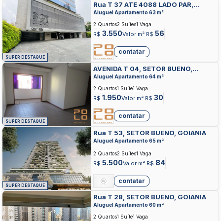
Rua T 37 ATE 4088 LADO PAR,
SETOR BUENO, GOIANIA
Aluguel Apartamento 63 m²
2 Quartos
2 Suítes
1 Vaga
3.550
56
R$
Valor m² R$
contatar
SUPER DESTAQUE
AVENIDA T 04, SETOR BUENO,
GOIANIA
Aluguel Apartamento 64 m²
2 Quartos
1 Suíte
1 Vaga
1.950
30
R$
Valor m² R$
contatar
SUPER DESTAQUE
Rua T 53, SETOR BUENO, GOIANIA
Aluguel Apartamento 65 m²
2 Quartos
2 Suítes
1 Vaga
5.500
84
R$
Valor m² R$
contatar
SUPER DESTAQUE
Rua T 28, SETOR BUENO, GOIANIA
Aluguel Apartamento 60 m²
2 Quartos
1 Suíte
1 Vaga