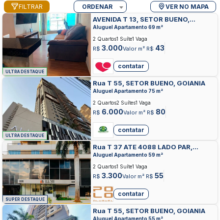
FILTRAR
ORDENAR
VER NO MAPA
AVENIDA T 13, SETOR BUENO,
GOIANIA
Aluguel Apartamento 69 m²
2 Quartos
1 Suíte
1 Vaga
3.000
43
R$
Valor m² R$
contatar
ULTRA DESTAQUE
Rua T 55, SETOR BUENO, GOIANIA
Aluguel Apartamento 75 m²
2 Quartos
2 Suítes
1 Vaga
6.000
80
R$
Valor m² R$
contatar
ULTRA DESTAQUE
Rua T 37 ATE 4088 LADO PAR,
SETOR BUENO, GOIANIA
Aluguel Apartamento 59 m²
2 Quartos
1 Suíte
1 Vaga
3.300
55
R$
Valor m² R$
contatar
SUPER DESTAQUE
Rua T 55, SETOR BUENO, GOIANIA
Aluguel Apartamento 55 m²