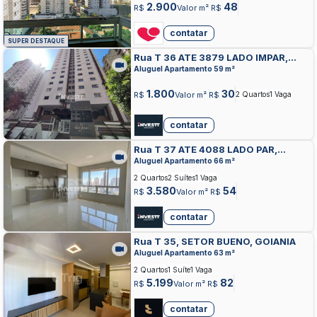
2.900
48
R$
Valor m² R$
contatar
SUPER DESTAQUE
Rua T 36 ATE 3879 LADO IMPAR,
SETOR BUENO, GOIANIA
Aluguel Apartamento 59 m²
1.800
30
R$
Valor m² R$
2 Quartos
1 Vaga
contatar
Rua T 37 ATE 4088 LADO PAR,
SETOR BUENO, GOIANIA
Aluguel Apartamento 66 m²
2 Quartos
2 Suítes
1 Vaga
3.580
54
R$
Valor m² R$
contatar
Rua T 35, SETOR BUENO, GOIANIA
Aluguel Apartamento 63 m²
2 Quartos
1 Suíte
1 Vaga
5.199
82
R$
Valor m² R$
contatar