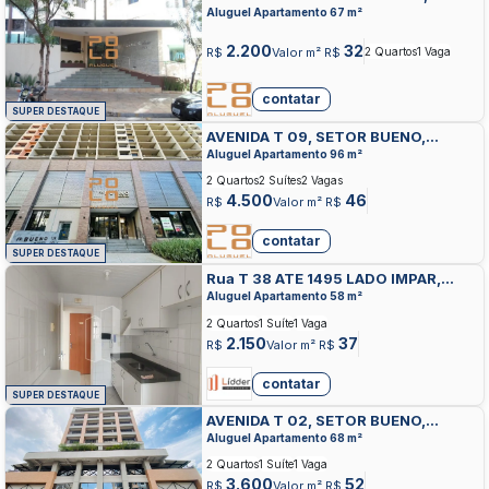
SETOR BUENO, GOIANIA
Aluguel Apartamento 67 m²
2.200
32
R$
Valor m² R$
2 Quartos
1 Vaga
contatar
SUPER DESTAQUE
AVENIDA T 09, SETOR BUENO,
GOIANIA
Aluguel Apartamento 96 m²
2 Quartos
2 Suítes
2 Vagas
4.500
46
R$
Valor m² R$
contatar
SUPER DESTAQUE
Rua T 38 ATE 1495 LADO IMPAR,
SETOR BUENO, GOIANIA
Aluguel Apartamento 58 m²
2 Quartos
1 Suíte
1 Vaga
2.150
37
R$
Valor m² R$
contatar
SUPER DESTAQUE
AVENIDA T 02, SETOR BUENO,
GOIANIA
Aluguel Apartamento 68 m²
2 Quartos
1 Suíte
1 Vaga
3.600
52
R$
Valor m² R$