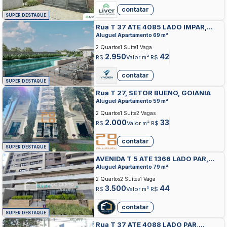
contatar
SUPER DESTAQUE
Rua T 37 ATE 4085 LADO IMPAR,
SETOR BUENO, GOIANIA
Aluguel Apartamento 69 m²
2 Quartos
1 Suíte
1 Vaga
2.950
42
R$
Valor m² R$
contatar
SUPER DESTAQUE
Rua T 27, SETOR BUENO, GOIANIA
Aluguel Apartamento 59 m²
2 Quartos
1 Suíte
2 Vagas
2.000
33
R$
Valor m² R$
contatar
SUPER DESTAQUE
AVENIDA T 5 ATE 1366 LADO PAR,
SETOR BUENO, GOIANIA
Aluguel Apartamento 79 m²
2 Quartos
2 Suítes
1 Vaga
3.500
44
R$
Valor m² R$
contatar
SUPER DESTAQUE
Rua T 37 ATE 4088 LADO PAR,