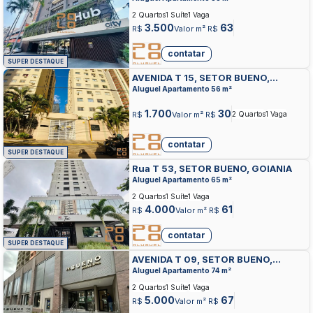
2 Quartos
1 Suíte
1 Vaga
3.500
63
R$
Valor m² R$
contatar
SUPER DESTAQUE
AVENIDA T 15, SETOR BUENO,
GOIANIA
Aluguel Apartamento 56 m²
1.700
30
R$
Valor m² R$
2 Quartos
1 Vaga
contatar
SUPER DESTAQUE
Rua T 53, SETOR BUENO, GOIANIA
Aluguel Apartamento 65 m²
2 Quartos
1 Suíte
1 Vaga
4.000
61
R$
Valor m² R$
contatar
SUPER DESTAQUE
AVENIDA T 09, SETOR BUENO,
GOIANIA
Aluguel Apartamento 74 m²
2 Quartos
1 Suíte
1 Vaga
5.000
67
R$
Valor m² R$