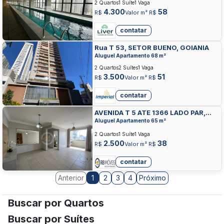
2 Quartos
1 Suíte
1 Vaga
4.300
58
R$
Valor m² R$
contatar
Rua T 53, SETOR BUENO, GOIANIA
Aluguel Apartamento 68 m²
2 Quartos
2 Suítes
1 Vaga
3.500
51
R$
Valor m² R$
contatar
AVENIDA T 5 ATE 1366 LADO PAR,
SETOR BUENO, GOIANIA
Aluguel Apartamento 65 m²
2 Quartos
1 Suíte
1 Vaga
2.500
38
R$
Valor m² R$
contatar
Anterior
2
3
4
Próximo
1
Buscar por Quartos
Buscar por Suítes