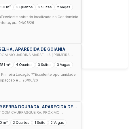
181 m²
3 Quartos
3 Suítes
2 Vagas
aExcelente sobrado localizado no Condomínio
forto, pr... 04/08/26
RSELHA, APARECIDA DE GOIANIA
MÍNIO JARDINS MARSELHA | PRIMEIRA
181 m²
4 Quartos
3 Suítes
3 Vagas
 Primeira Locação ??Excelente oportunidade
spaçoso e ... 26/06/26
R SERRA DOURADA, APARECIDA DE
T COM CHURRASQUEIRA. PRÓXIMO
0 m²
2 Quartos
1 Suíte
2 Vagas