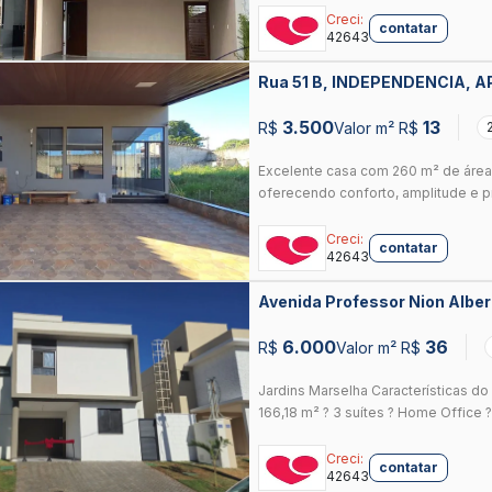
Creci:
contatar
42643
Rua 51 B, INDEPENDENCIA, 
3.500
13
R$
Valor m² R$
Excelente casa com 260 m² de área 
oferecendo conforto, amplitude e pr
Creci:
contatar
42643
Avenida Professor Nion Alb
APARECIDA DE GOIANIA
6.000
36
R$
Valor m² R$
Jardins Marselha Características do 
166,18 m² ? 3 suítes ? Home Office ?
Creci:
contatar
42643