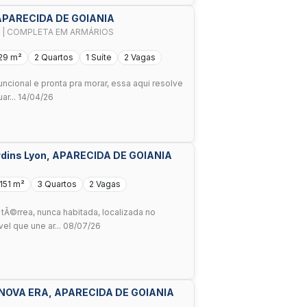
 APARECIDA DE GOIANIA
 | COMPLETA EM ARMÁRIOS
29 m²
2 Quartos
1 Suíte
2 Vagas
uncional e pronta pra morar, essa aqui resolve
ar... 14/04/26
ardins Lyon, APARECIDA DE GOIANIA
151 m²
3 Quartos
2 Vagas
tÃ©rrea, nunca habitada, localizada no
el que une ar... 08/07/26
NOVA ERA, APARECIDA DE GOIANIA