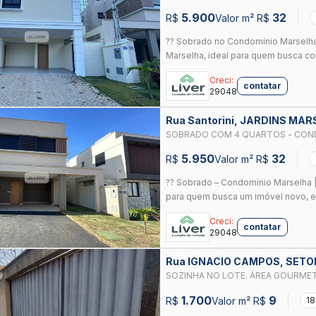
5.900
32
R$
Valor m² R$
?? Sobrado no Condomínio Marselh
Marselha, ideal para quem busca con
Creci:
contatar
29048
Rua Santorini, JARDINS MA
SOBRADO COM 4 QUARTOS - CONDO
LOCAÇÃO
5.950
32
R$
Valor m² R$
?? Sobrado – Condomínio Marselha |
para quem busca um imóvel novo, e
Creci:
contatar
29048
Rua IGNACIO CAMPOS, SETO
GOIANIA
SOZINHA NO LOTE. ÁREA GOURME
APARECIDA SHOPPING
1.700
9
R$
Valor m² R$
18