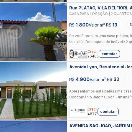
Rua PLATAO, VILA DELFIORI,
CASA PARA LOCAÇÃO | 2 QUARTOS
1.800
13
R$
Valor m² R$
1
Se você procura uma casa prática, f
sua vida. Destaques do imóvel:•2 qu
Creci:
contatar
26465
Avenida Lyon, Residencial J
4.900
32
R$
Valor m² R$
Apresentamos esta belÃ­ssima casa 
CondomÃ­nio Jardins Lyon. Um imÃ³v
Creci:
contatar
4877
AVENIDA SAO JOAO, JARDIM 