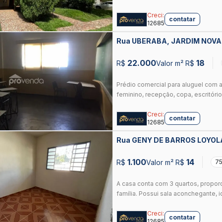
Creci:
contatar
12685
Rua UBERABA, JARDIM NOVA
GOIANIA
22.000
18
R$
Valor m² R$
Prédio comercial para aluguel com 
feminino, recepção, copa, escritório
Creci:
contatar
12685
Rua GENY DE BARROS LOYOL
GOIANIA
1.100
14
R$
Valor m² R$
75
A casa conta com 3 quartos, propor
família. Possui sala aconchegante, i
Creci:
contatar
12685