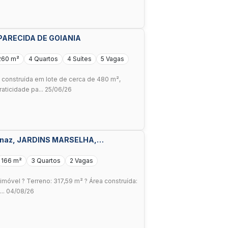
APARECIDA DE GOIANIA
260 m²
4 Quartos
4 Suítes
5 Vagas
construída em lote de cerca de 480 m²,
aticidade pa... 25/06/26
ernaz, JARDINS MARSELHA,
166 m²
3 Quartos
2 Vagas
imóvel ? Terreno: 317,59 m² ? Área construída:
... 04/08/26