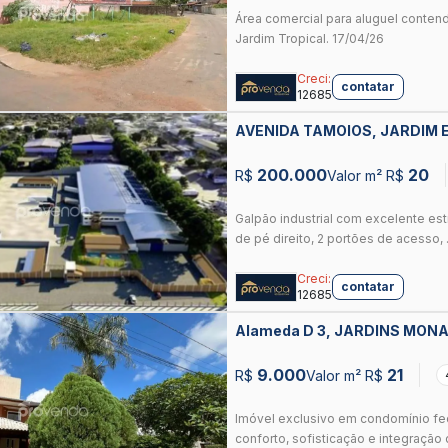
Área comercial para aluguel conten
Jardim Tropical. 17/04/26
Creci:
contatar
12685
AVENIDA TAMOIOS, JARDIM 
200.000
20
R$
Valor m² R$
Galpão industrial com excelente estr
de pé direito, 2 portões de acesso, .
Creci:
contatar
12685
Alameda D 3, JARDINS MONA
9.000
21
R$
Valor m² R$
Imóvel exclusivo em condomínio fe
conforto, sofisticação e integração 