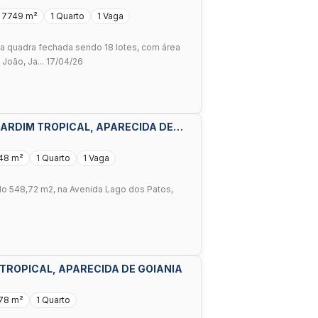
7749 m²
1 Quarto
1 Vaga
a quadra fechada sendo 18 lotes, com área
João, Ja... 17/04/26
JARDIM TROPICAL, APARECIDA DE
48 m²
1 Quarto
1 Vaga
do 548,72 m2, na Avenida Lago dos Patos,
 TROPICAL, APARECIDA DE GOIANIA
78 m²
1 Quarto