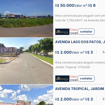
50.000
6
R$
Valor m² R$
Área comercial para aluguel com um
total de 7,750,00m², na Avenida São 
Creci:
contatar
12685
AVENIDA LAGO DOS PATOS, 
GOIANIA
2.000
3
R$
Valor m² R$
5
Área comercial para aluguel conten
Jardim Tropical. 17/04/26
Creci:
contatar
12685
AVENIDA TROPICAL, JARDIM
2.000
3
R$
Valor m² R$
5