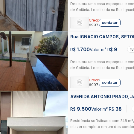
Descubra uma casa espaçosa e conf
de Goiânia. Localizada na Rua Ignac
Creci:
contatar
6997
Rua IGNACIO CAMPOS, SETO
GOIANIA
1.700
9
R$
Valor m² R$
18
Descubra uma casa espaçosa e conf
de Goiânia. Localizada na Rua Ignac
Creci:
contatar
6997
AVENIDA ANTONIO PRADO, J
GOIANIA
9.500
38
R$
Valor m² R$
Residência sofisticada com 248 m²,
e lazer completo em um dos condom