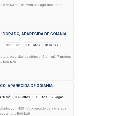
do 578,53 m2, na Avenida Lago dos Patos,
ELDORADO, APARECIDA DE GOIANIA
10000 m²
5 Quartos
10 Vagas
utura, piso alta resistência 16ton-m2, 7 metros
.. 16/04/26
CO, APARECIDA DE GOIANIA
420 m²
3 Quartos
3 Suítes
2 Vagas
chado, com 420 m², projetado para oferecer
dos ambi... 16/04/26