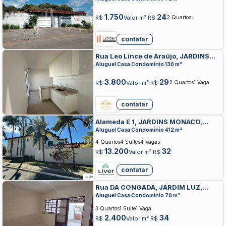
GOIANIA
1.750
24
R$
Valor m² R$
2 Quartos
contatar
Rua Leo Lince de Araújo, JARDINS
BELLAGIO, APARECIDA DE GOIANIA
Aluguel Casa Condominio 130 m²
3.800
29
R$
Valor m² R$
2 Quartos
1 Vaga
contatar
Alameda E 1, JARDINS MONACO,
APARECIDA DE GOIANIA
Aluguel Casa Condominio 412 m²
4 Quartos
4 Suítes
4 Vagas
13.200
32
R$
Valor m² R$
contatar
Rua DA CONGADA, JARDIM LUZ,
APARECIDA DE GOIANIA
Aluguel Casa Condominio 70 m²
3 Quartos
1 Suíte
1 Vaga
2.400
34
R$
Valor m² R$