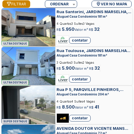
FILTRAR
ORDENAR
VER NO MAPA
Rua Santorini, JARDINS MARSELHA,
APARECIDA DE GOIANIA
Aluguel Casa Condominio 181 m²
4 Quartos
3 Suítes
3 Vagas
5.950
32
R$
Valor m² R$
contatar
ULTRA DESTAQUE
Rua Toulouse, JARDINS MARSELHA,
APARECIDA DE GOIANIA
Aluguel Casa Condominio 181 m²
3 Quartos
3 Suítes
2 Vagas
5.900
32
R$
Valor m² R$
contatar
ULTRA DESTAQUE
Rua P 5, PARQVILLE PINHEIROS,
APARECIDA DE GOIANIA
Aluguel Casa Condominio 204 m²
4 Quartos
4 Suítes
4 Vagas
8.500
41
R$
Valor m² R$
contatar
SUPER DESTAQUE
AVENIDA DOUTOR VICENTE MANSO
PEREIRA, ILDA, APARECIDA DE
Aluguel Casa Condominio 72 m²