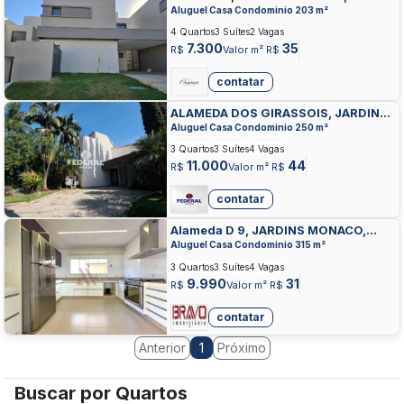
APARECIDA DE GOIANIA
Aluguel Casa Condominio 203 m²
4 Quartos
3 Suítes
2 Vagas
7.300
35
R$
Valor m² R$
contatar
ALAMEDA DOS GIRASSOIS, JARDINS
VIENA, APARECIDA DE GOIANIA
Aluguel Casa Condominio 250 m²
3 Quartos
3 Suítes
4 Vagas
11.000
44
R$
Valor m² R$
contatar
Alameda D 9, JARDINS MONACO,
APARECIDA DE GOIANIA
Aluguel Casa Condominio 315 m²
3 Quartos
3 Suítes
4 Vagas
9.990
31
R$
Valor m² R$
contatar
Anterior
Próximo
1
Buscar por Quartos