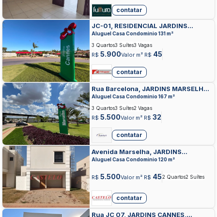
contatar
JC-01, RESIDENCIAL JARDINS
CANNES, APARECIDA DE GOIANIA
Aluguel Casa Condominio 131 m²
3 Quartos
3 Suítes
3 Vagas
5.900
45
R$
Valor m² R$
contatar
Rua Barcelona, JARDINS MARSELHA,
APARECIDA DE GOIANIA
Aluguel Casa Condominio 167 m²
3 Quartos
3 Suítes
2 Vagas
5.500
32
R$
Valor m² R$
contatar
Avenida Marselha, JARDINS
MARSELHA, APARECIDA DE GOIANIA
Aluguel Casa Condominio 120 m²
5.500
45
R$
Valor m² R$
2 Quartos
2 Suítes
contatar
Rua JC 07, JARDINS CANNES,