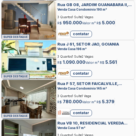
Rua GB 08, JARDIM GUANABARA II,
GOIANIA
Venda Casa Condominio 190 m²
3 Quartos
1 Suíte
2 Vagas
950.000
5.000
R$
Valor m² R$
contatar
SUPER DESTAQUE
Rua J 61, SETOR JAO, GOIANIA
Venda Casa 196 m²
3 Quartos
1 Suíte
2 Vagas
1.090.000
5.561
R$
Valor m² R$
contatar
SUPER DESTAQUE
Rua F 57, SETOR FAICALVILLE,
GOIANIA
Venda Casa Condominio 145 m²
3 Quartos
1 Suíte
1 Vaga
780.000
5.379
R$
Valor m² R$
contatar
SUPER DESTAQUE
Rua VB 10, RESIDENCIAL VEREDA
DOS BURITIS, GOIANIA
Venda Casa 97 m²
3 Quartos
1 Suíte
2 Vagas