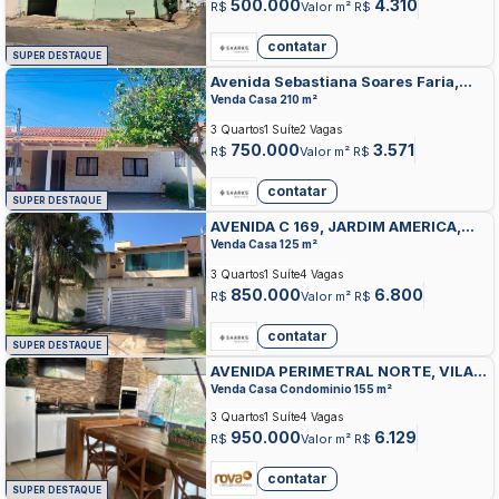
500.000
4.310
R$
Valor m² R$
contatar
SUPER DESTAQUE
Avenida Sebastiana Soares Faria,
FAZENDA SANTA RITA CONJUNTO
Venda Casa 210 m²
RESIDENCIAL ALTO ORIENTE,
3 Quartos
1 Suíte
2 Vagas
GOIANIA
750.000
3.571
R$
Valor m² R$
contatar
SUPER DESTAQUE
AVENIDA C 169, JARDIM AMERICA,
GOIANIA
Venda Casa 125 m²
3 Quartos
1 Suíte
4 Vagas
850.000
6.800
R$
Valor m² R$
contatar
SUPER DESTAQUE
AVENIDA PERIMETRAL NORTE, VILA
JOAO VAZ, GOIANIA
Venda Casa Condominio 155 m²
3 Quartos
1 Suíte
4 Vagas
950.000
6.129
R$
Valor m² R$
contatar
SUPER DESTAQUE