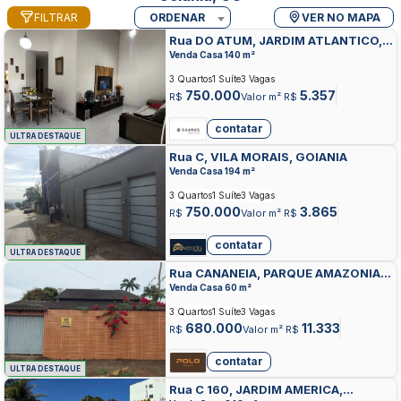
FILTRAR
ORDENAR
VER NO MAPA
Rua DO ATUM, JARDIM ATLANTICO,
GOIANIA
Venda Casa 140 m²
3 Quartos
1 Suíte
3 Vagas
750.000
5.357
R$
Valor m² R$
contatar
ULTRA DESTAQUE
Rua C, VILA MORAIS, GOIANIA
Venda Casa 194 m²
3 Quartos
1 Suíte
3 Vagas
750.000
3.865
R$
Valor m² R$
contatar
ULTRA DESTAQUE
Rua CANANEIA, PARQUE AMAZONIA,
GOIANIA
Venda Casa 60 m²
3 Quartos
1 Suíte
3 Vagas
680.000
11.333
R$
Valor m² R$
contatar
ULTRA DESTAQUE
Rua C 160, JARDIM AMERICA,