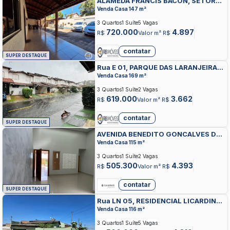
ALAMEDA FRANCIS BACON, SETOR
GENTIL MEIRELES, GOIANIA
Venda Casa 147 m²
3 Quartos
1 Suíte
5 Vagas
720.000
4.897
R$
Valor m² R$
contatar
SUPER DESTAQUE
Rua E 01, PARQUE DAS LARANJEIRAS,
GOIANIA
Venda Casa 169 m²
3 Quartos
1 Suíte
2 Vagas
619.000
3.662
R$
Valor m² R$
contatar
SUPER DESTAQUE
AVENIDA BENEDITO GONCALVES DE
ARAUJO, RESIDENCIAL FLAMINGO,
Venda Casa 115 m²
GOIANIA
3 Quartos
1 Suíte
2 Vagas
505.300
4.393
R$
Valor m² R$
contatar
SUPER DESTAQUE
Rua LN 05, RESIDENCIAL LICARDINO
NEY, GOIANIA
Venda Casa 116 m²
3 Quartos
1 Suíte
5 Vagas