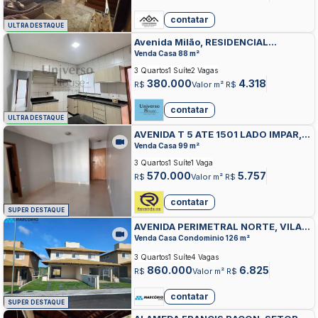
contatar
ULTRA DESTAQUE
Avenida Milão, RESIDENCIAL
ELDORADO, GOIANIA
Venda Casa 88 m²
3 Quartos
1 Suíte
2 Vagas
380.000
4.318
R$
Valor m² R$
contatar
ULTRA DESTAQUE
AVENIDA T 5 ATE 1501 LADO IMPAR,
SETOR BUENO, GOIANIA
Venda Casa 99 m²
3 Quartos
1 Suíte
1 Vaga
570.000
5.757
R$
Valor m² R$
contatar
SUPER DESTAQUE
AVENIDA PERIMETRAL NORTE, VILA
JOAO VAZ, GOIANIA
Venda Casa Condominio 126 m²
3 Quartos
1 Suíte
4 Vagas
860.000
6.825
R$
Valor m² R$
contatar
SUPER DESTAQUE