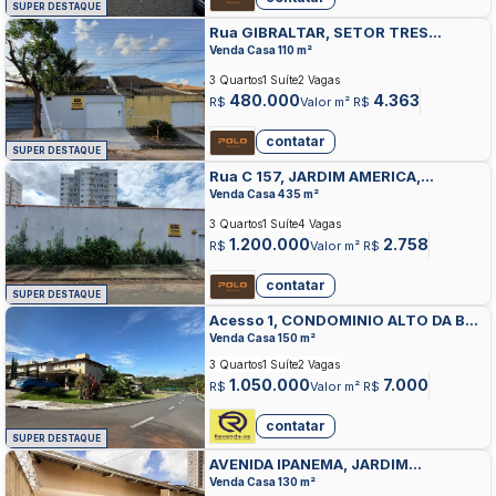
SUPER DESTAQUE
Rua GIBRALTAR, SETOR TRES
MARIAS, GOIANIA
Venda Casa 110 m²
3 Quartos
1 Suíte
2 Vagas
480.000
4.363
R$
Valor m² R$
contatar
SUPER DESTAQUE
Rua C 157, JARDIM AMERICA,
GOIANIA
Venda Casa 435 m²
3 Quartos
1 Suíte
4 Vagas
1.200.000
2.758
R$
Valor m² R$
contatar
SUPER DESTAQUE
Acesso 1, CONDOMINIO ALTO DA BOA
VISTA, GOIANIA
Venda Casa 150 m²
3 Quartos
1 Suíte
2 Vagas
1.050.000
7.000
R$
Valor m² R$
contatar
SUPER DESTAQUE
AVENIDA IPANEMA, JARDIM
ATLANTICO, GOIANIA
Venda Casa 130 m²