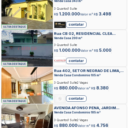
GOIANIA
Venda Casa 343 m²
3 Quartos
1 Suíte
1.200.000
3.498
R$
Valor m² R$
contatar
ULTRA DESTAQUE
Rua CB 02, RESIDENCIAL CLEA
BORGES, GOIANIA
Venda Casa 200 m²
3 Quartos
1 Suíte
1.000.000
5.000
R$
Valor m² R$
contatar
ULTRA DESTAQUE
Rua 402, SETOR NEGRAO DE LIMA,
GOIANIA
Venda Casa Condominio 105 m²
3 Quartos
1 Suíte
2 Vagas
880.000
8.380
R$
Valor m² R$
contatar
ULTRA DESTAQUE
AVENIDA AFONSO PENA, JARDIM
PLANALTO, GOIANIA
Venda Casa Condominio 185 m²
3 Quartos
1 Suíte
2 Vagas
880.000
4.756
R$
Valor m² R$