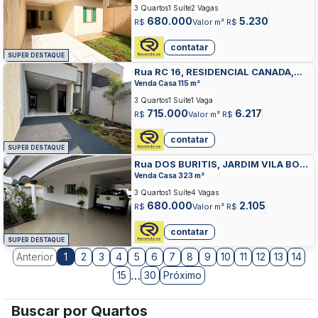
3 Quartos
1 Suíte
2 Vagas
680.000
5.230
R$
Valor m² R$
contatar
SUPER DESTAQUE
Rua RC 16, RESIDENCIAL CANADA,
GOIANIA
Venda Casa 115 m²
3 Quartos
1 Suíte
1 Vaga
715.000
6.217
R$
Valor m² R$
contatar
SUPER DESTAQUE
Rua DOS BURITIS, JARDIM VILA BOA,
GOIANIA
Venda Casa 323 m²
3 Quartos
1 Suíte
4 Vagas
680.000
2.105
R$
Valor m² R$
contatar
SUPER DESTAQUE
Anterior
2
3
4
5
6
7
8
9
10
11
12
13
14
1
…
15
30
Próximo
Buscar por Quartos