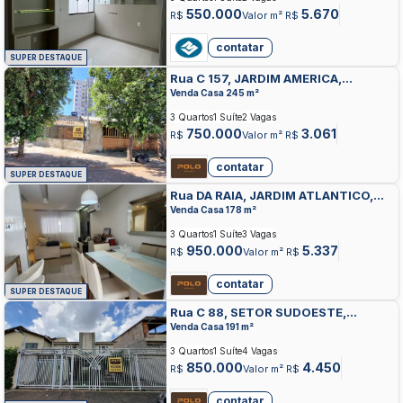
550.000
5.670
R$
Valor m² R$
contatar
SUPER DESTAQUE
Rua C 157, JARDIM AMERICA,
GOIANIA
Venda Casa 245 m²
3 Quartos
1 Suíte
2 Vagas
750.000
3.061
R$
Valor m² R$
contatar
SUPER DESTAQUE
Rua DA RAIA, JARDIM ATLANTICO,
GOIANIA
Venda Casa 178 m²
3 Quartos
1 Suíte
3 Vagas
950.000
5.337
R$
Valor m² R$
contatar
SUPER DESTAQUE
Rua C 88, SETOR SUDOESTE,
GOIANIA
Venda Casa 191 m²
3 Quartos
1 Suíte
4 Vagas
850.000
4.450
R$
Valor m² R$
contatar